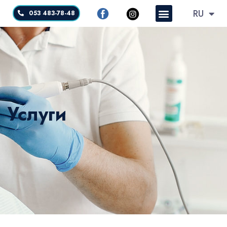
RU
HE
053 483-78-48
Услуги