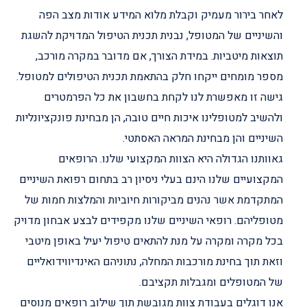
לאחר בירור מעמיק וקבלת מלוא המידע אודות מצב הפה
והשיניים של המטופל, נבנית תכנית הטיפול המדויקת להשגת
תוצאות מיטביות. במידת הצורך, אם מדובר במקרה מורכב,
מספר מומחים ייקחו חלק בהתאמת תכנית הטיפולים למטופל.
גישה זו מאפשרת לנו לקחת בחשבון את כל הפרמטרים
ולהשיב למטופלינו איכות חיים טובה, הן מבחינת פונקציונליות
השיניים והן מבחינת המראה האסתטי.
גאוותנו הגדולה היא הצוות המקצועי שלנו. הרופאים
המקצועיים שלנו הינם בעלי ניסיון רב בתחום רפואת השיניים
המתקדמת אשר נהנים מביקורות חיוביות והמלצות חמות של
מטופליהם. רופאי השיניים שלנו מקפידים לבצע אבחון מדויק
בכל מקרה ומקרה על מנת להתאים טיפול יעיל באופן מיטבי
וזאת תוך בחינת מורכבות המחלה, נתוניהם האינדיווידואליים
של המטופלים ומגבלות תקציבם.
אנו דוגלים בעבודת צוות מגובשת תוך שילוב רופאים מנוסים