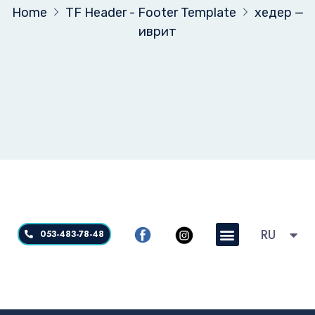
Home
TF Header - Footer Template
хедер —
иврит
RU
HE
053-483-78-48